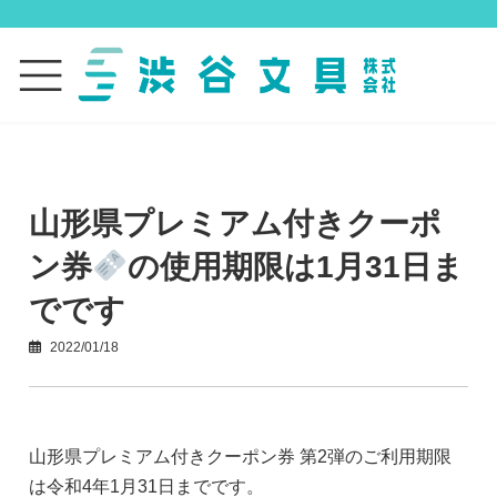
コ
ナ
ン
ビ
テ
ゲ
ン
ー
ツ
シ
へ
ョ
ス
ン
キ
に
ッ
移
山形県プレミアム付きクーポ
プ
動
ン券
の使用期限は1月31日ま
でです
2022/01/18
山形県プレミアム付きクーポン券 第2弾のご利用期限
は令和4年1月31日までです。