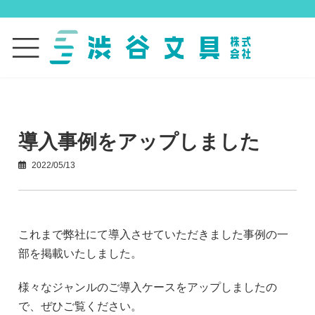
コ
ナ
ン
ビ
テ
ゲ
ン
ー
ツ
シ
へ
ョ
ス
ン
キ
に
ッ
移
導入事例をアップしました
プ
動
2022/05/13
これまで弊社にて導入させていただきました事例の一
部を掲載いたしました。
様々なジャンルのご導入ケースをアップしましたの
で、ぜひご覧ください。