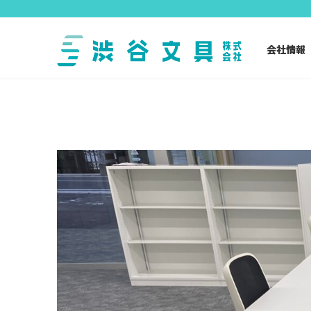
コ
ナ
ン
ビ
テ
ゲ
会社情報
ン
ー
ツ
シ
へ
ョ
ス
ン
キ
に
ッ
移
プ
動